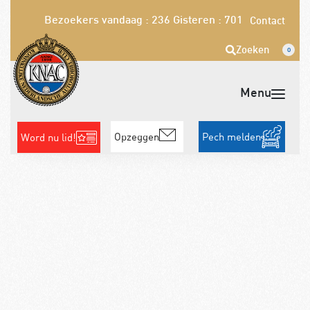
Bezoekers vandaag : 236
Gisteren : 701
Contact
Zoeken
0
Opzeggen
Pech melden
Word nu lid!