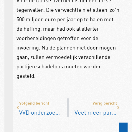
Voor de Duitse overheid is het een forse
tegenvaller. Die verwachtte niet alleen
zo’n
500 miljoen euro per jaar op te halen met
de heffing, maar had ook al allerlei
voorbereidingen getroffen voor de
invoering. Nu de plannen niet door mogen
gaan, zullen vermoedelijk verschillende
partijen schadeloos moeten worden
gesteld.
Volgend bericht
Vorig bericht
VVD onderzoekt invoering rekeningrijden
Veel meer parkeerboetes door scanauto’s