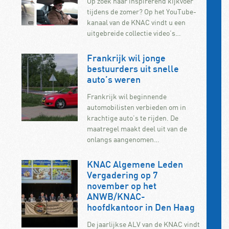
Op zoek naar inspirerend kijkvoer
tijdens de zomer? Op het YouTube-
kanaal van de KNAC vindt u een
uitgebreide collectie video’s…
Frankrijk wil jonge
bestuurders uit snelle
auto’s weren
Frankrijk wil beginnende
automobilisten verbieden om in
krachtige auto’s te rijden. De
maatregel maakt deel uit van de
onlangs aangenomen…
KNAC Algemene Leden
Vergadering op 7
november op het
ANWB/KNAC-
hoofdkantoor in Den Haag
De jaarlijkse ALV van de KNAC vindt