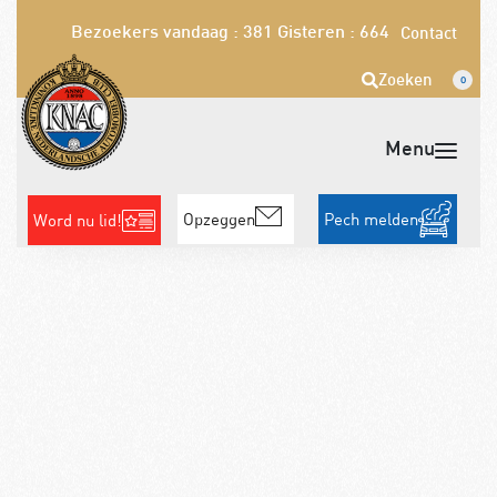
Bezoekers vandaag : 381
Gisteren : 664
Contact
Zoeken
0
Opzeggen
Pech melden
Word nu lid!