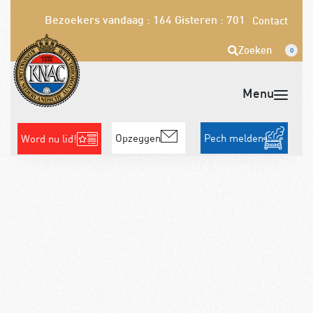
Bezoekers vandaag : 164
Gisteren : 701
Contact
Zoeken
0
Opzeggen
Pech melden
Word nu lid!