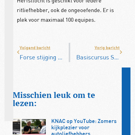
Herfsttocht is geschikt voor iedere
ritliefhebber, ook de ongeoefende. Er is
plek voor maximaal 100 equipes.
Volgend bericht
Vorig bericht
Forse stijging aantal auto-inbraken
Basiscursus Sleutelen: 27 september en 25 oktober
Misschien leuk om te
lezen:
KNAC op YouTube: Zomers
kijkplezier voor
autoliefhebbers