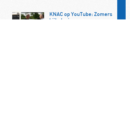
KNAC op YouTube: Zomers
kijkplezier voor
autoliefhebbers
Op zoek naar inspirerend kijkvoer
tijdens de zomer? Op het YouTube-
kanaal van de KNAC vindt u een
uitgebreide collectie video’s…
Frankrijk wil jonge
bestuurders uit snelle
auto’s weren
Frankrijk wil beginnende
automobilisten verbieden om in
krachtige auto’s te rijden. De
maatregel maakt deel uit van de
onlangs aangenomen…
KNAC Algemene Leden