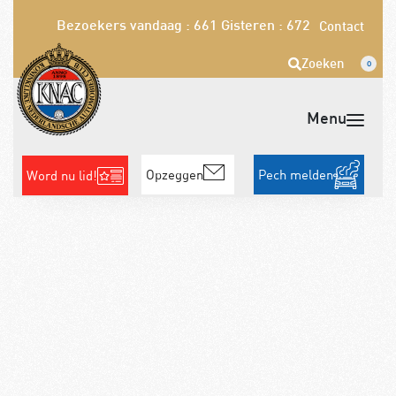
Bezoekers vandaag : 661
Gisteren : 672
Contact
Zoeken
0
Opzeggen
Pech melden
Word nu lid!