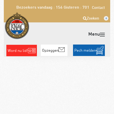
Bezoekers vandaag : 156
Gisteren : 701
Contact
Zoeken
0
Opzeggen
Pech melden
Word nu lid!