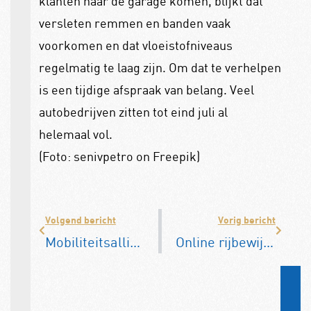
klanten naar de garage komen, blijkt dat
versleten remmen en banden vaak
voorkomen en dat vloeistofniveaus
regelmatig te laag zijn. Om dat te verhelpen
is een tijdige afspraak van belang. Veel
autobedrijven zitten tot eind juli al
helemaal vol.
(Foto: senivpetro on Freepik)
Volgend bericht
Vorig bericht
Mobiliteitsalliantie pleit voor transitiefonds duurzame mobiliteit
Online rijbewijs verlengen kan in driekwart gemeenten