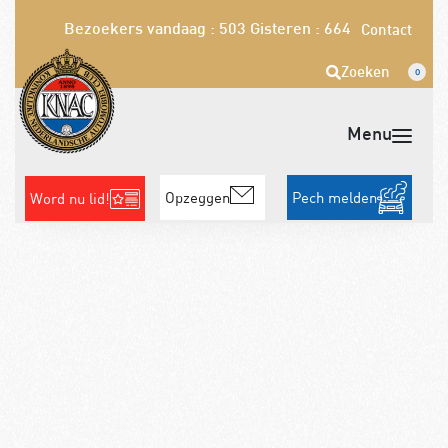
Bezoekers vandaag : 503
Gisteren : 664
Contact
Zoeken
0
Opzeggen
Pech melden
Word nu lid!