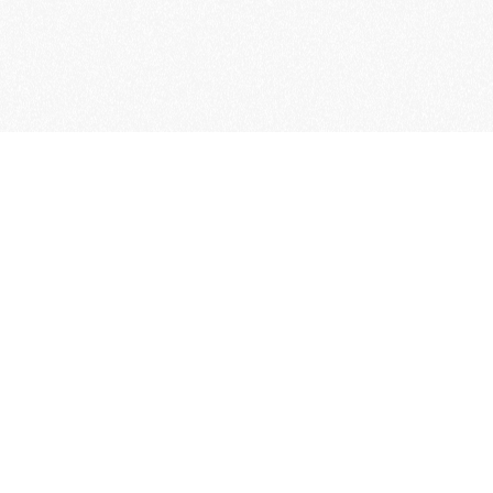
Word lid van de KNAC!
Het lidmaatschap van de KNAC – de
oudste automobilistenclub van
Nederland – geeft u tal van voordelen.
Voordelige verzekeringen
Uitstekende pechhulppakketten
Exclusieve ledenevenementen
8 x per jaar het magazine 'De Auto'