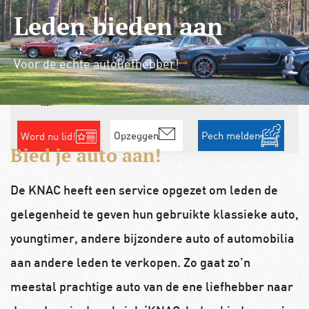
Leden bieden aan
Bezoekers vandaag : 334
Gisteren : 633
Contact
Zoeken
0
Voor de echte autoliefhebber!
Opzeggen
Pech melden
Word nu lid!
Bied je auto aan!
De KNAC heeft een service opgezet om leden de
gelegenheid te geven hun gebruikte klassieke auto,
youngtimer, andere bijzondere auto of automobilia
aan andere leden te verkopen. Zo gaat zo’n
meestal prachtige auto van de ene liefhebber naar