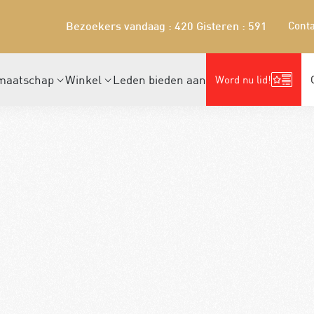
Conta
Bezoekers vandaag : 420
Gisteren : 591
maatschap
Winkel
Leden bieden aan
Word nu lid!