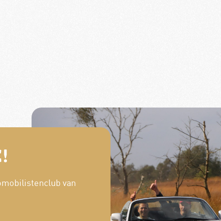
!
omobilistenclub van