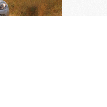
ngrijkste pagina's
imer verzekering
Oldtimer verzekering
rden van de KNAC
Pech melden