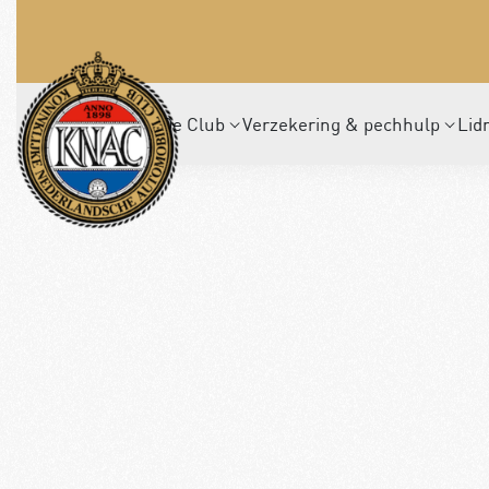
De Club
Verzekering & pechhulp
Lid