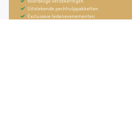
Voordelige verzekeringen
Uitstekende pechhulppakketten
Exclusieve ledenevenementen
8 x per jaar het magazine 'De Auto'
Word nu lid!
Van en voor de
B
autoliefhebber!
P
Pe