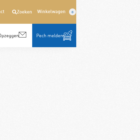
ct
Winkelwagen
Zoeken
0
Opzeggen
Pech melden