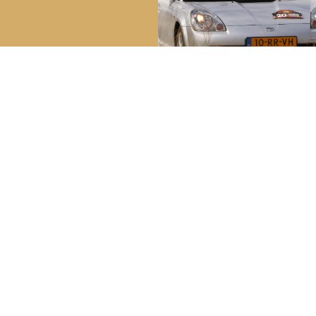
reakdown Service
Bela
Youngt
ech in Nederland:
0800 – 099 44 02
Lid wo
ch in het buitenland:
+31 (0) 70 – 314 51 19