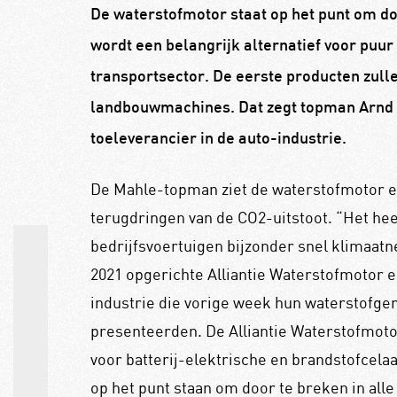
De waterstofmotor staat op het punt om do
wordt een belangrijk alternatief voor puur 
transportsector. De eerste producten zulle
landbouwmachines. Dat zegt topman Arnd 
toeleverancier in de auto-industrie.
De Mahle-topman ziet de waterstofmotor e
terugdringen van de CO2-uitstoot. “Het hee
bedrijfsvoertuigen bijzonder snel klimaatne
2021 opgerichte Alliantie Waterstofmotor en
industrie die vorige week hun waterstofge
presenteerden. De Alliantie Waterstofmotor
voor batterij-elektrische en brandstofcela
op het punt staan om door te breken in all