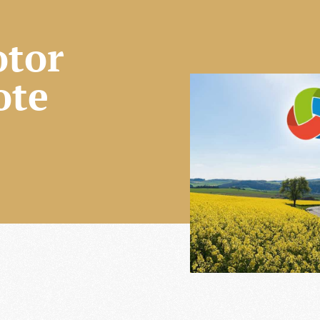
otor
ote