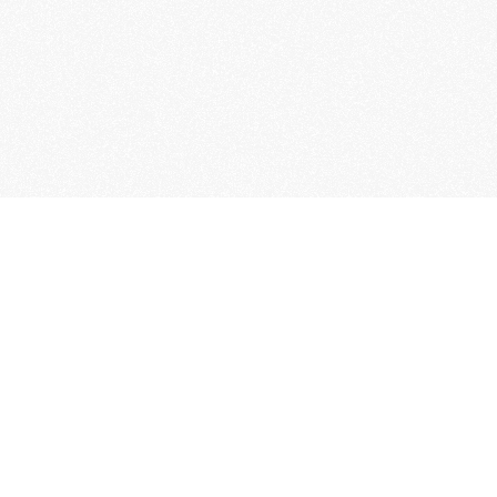
Word lid van de KNAC
Het lidmaatschap van de KNAC – de oudste aut
Nederland – geeft u tal van voordelen.
Voordelige verzekeringen
Uitstekende pechhulppakketten
Exclusieve ledenevenementen