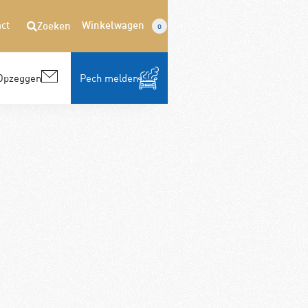
ct
Winkelwagen
Zoeken
0
Opzeggen
Pech melden