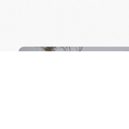
!
omobilistenclub van