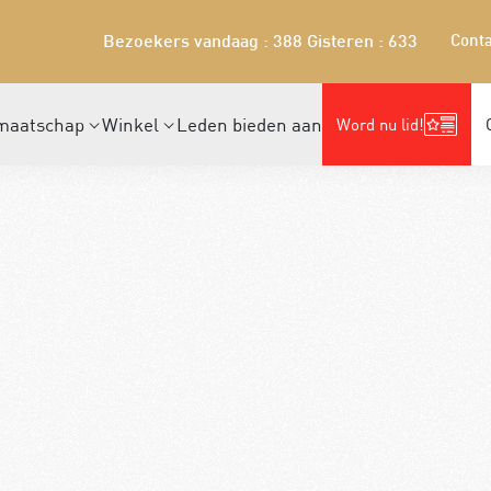
Conta
Bezoekers vandaag : 388
Gisteren : 633
maatschap
Winkel
Leden bieden aan
Word nu lid!