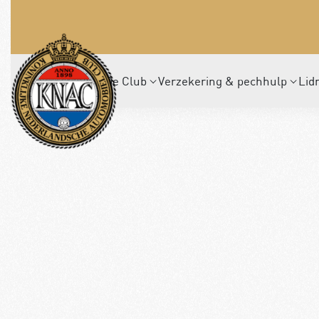
De Club
Verzekering & pechhulp
Lid