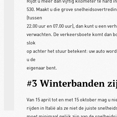
Rijdt u meer dan vijftig kilometer te hard i
530. Maakt u die grove snelheidsovertredin
(tussen
22.00 uur en 07.00 uur), dan kunt u een ve
verwachten. De verkeersboete komt dan bov
slok
op achter het stuur betekent: uw auto wor
u de
eigenaar bent.
#3 Winterbanden zij
Van 15 april tot en met 15 oktober mag u n
rijden in Italië als ze niet de juiste snelh
moet minimaal gelijk zijn aan de snelheidsi