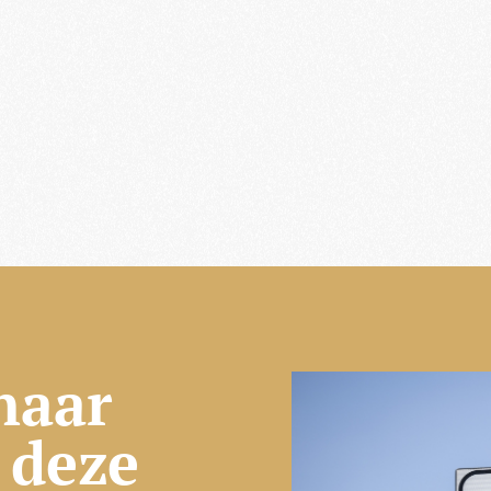
naar
u deze