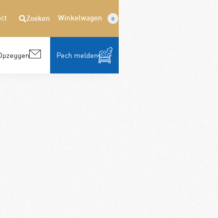
ct
Winkelwagen
Zoeken
0
Opzeggen
Pech melden