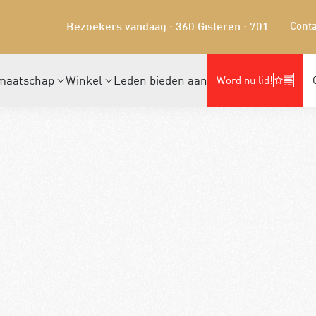
Conta
Bezoekers vandaag : 360
Gisteren : 701
maatschap
Winkel
Leden bieden aan
Word nu lid!