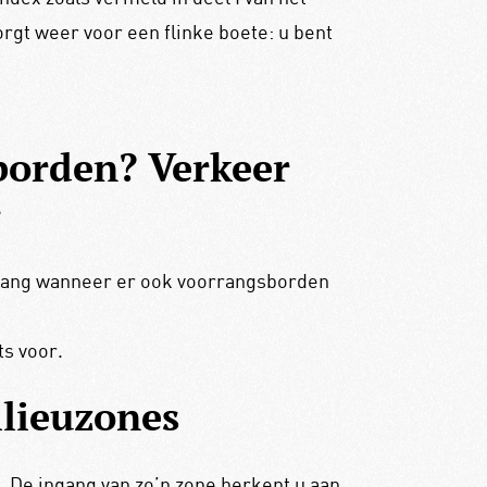
rgt weer voor een flinke boete: u bent
borden? Verkeer
r
orrang wanneer er ook voorrangsborden
s voor.
ilieuzones
s. De ingang van zo’n zone herkent u aan