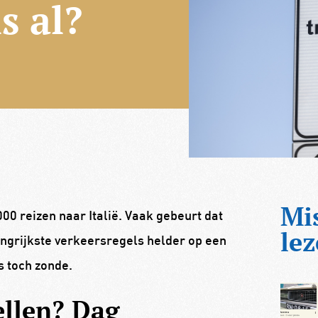
s al?
Mi
0 reizen naar Italië. Vaak gebeurt dat
lez
angrijkste verkeersregels helder op een
s toch zonde.
ellen? Dag