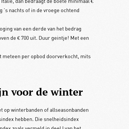
n Italië, dan bedraagt de boete minimaal €
g ’s nachts of in de vroege ochtend
rhoging van een derde van het bedrag
en de € 700 uit. Duur geintje! Met een
dt meteen per opbod doorverkocht, mits
n voor de winter
iet op winterbanden of allseasonbanden
eidsindex hebben. Die snelheidsindex
ndex zoals vermeld in deel I van het