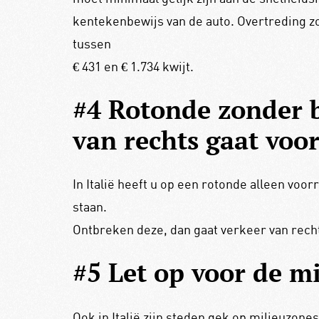
kentekenbewijs van de auto. Overtreding zo
tussen
€ 431 en € 1.734 kwijt.
#4 Rotonde zonder 
van rechts gaat voo
In Italië heeft u op een rotonde alleen vo
staan.
Ontbreken deze, dan gaat verkeer van recht
#5 Let op voor de m
Ook in Italië zijn steden gek op milieuzone