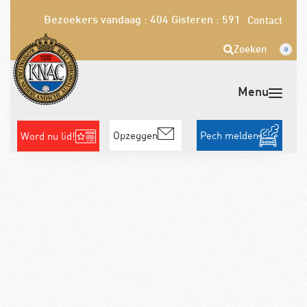
Bezoekers vandaag : 404
Gisteren : 591
Contact
Zoeken
0
Opzeggen
Pech melden
Word nu lid!