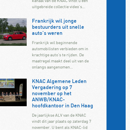
kanaal van de KNAC vindt u een
uitgebreide collectie video’s…
Frankrijk wil jonge
bestuurders uit snelle
auto’s weren
Frankrijk wil beginnende
automobilisten verbieden om in
krachtige auto’s te rijden. De
maatregel maakt deel uit van de
onlangs aangenomen…
KNAC Algemene Leden
Vergadering op 7
november op het
ANWB/KNAC-
hoofdkantoor in Den Haag
De jaarlijkse ALV van de KNAC
vindt dit jaar plaats op zaterdag 7
november. U bent als KNAC-lid