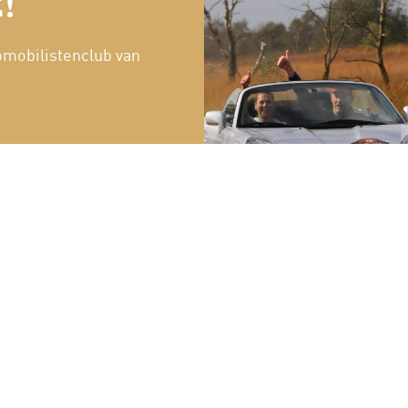
!
omobilistenclub van