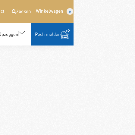
ct
Winkelwagen
Zoeken
0
Opzeggen
Pech melden