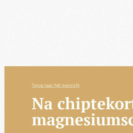
Terug naar het overzicht
Na chiptekor
magnesiumsc