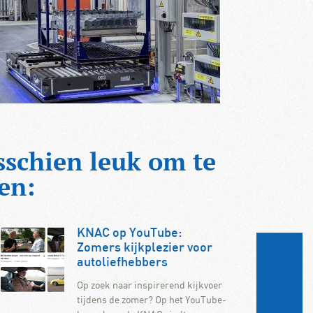
sschien leuk om te
en:
KNAC op YouTube:
Zomers kijkplezier voor
autoliefhebbers
Op zoek naar inspirerend kijkvoer
tijdens de zomer? Op het YouTube-