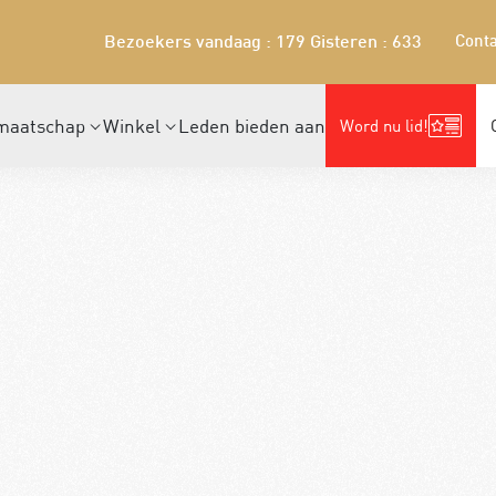
Conta
Bezoekers vandaag : 179
Gisteren : 633
maatschap
Winkel
Leden bieden aan
Word nu lid!