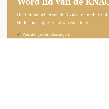
Word lid van de KNAC
Het lidmaatschap van de KNAC – de oudste aut
Nederland – geeft u tal van voordelen.
Voordelige verzekeringen
Uitstekende pechhulppakketten
Exclusieve ledenevenementen
8 x per jaar het magazine 'De Auto'
Word nu lid!