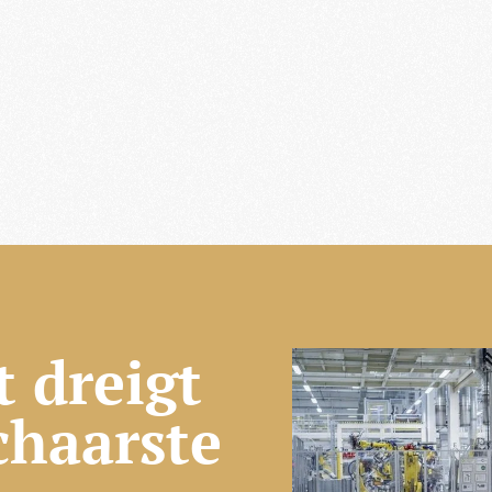
t dreigt
haarste