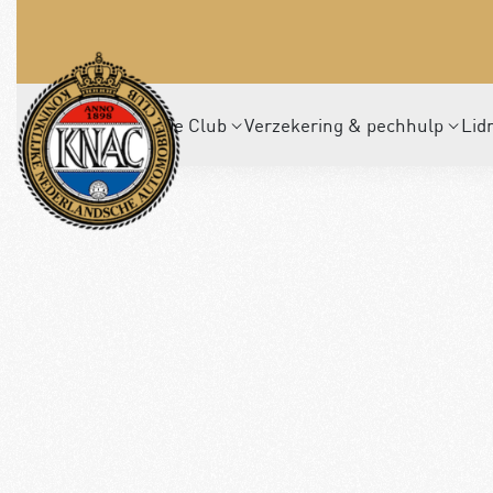
De Club
Verzekering & pechhulp
Lid