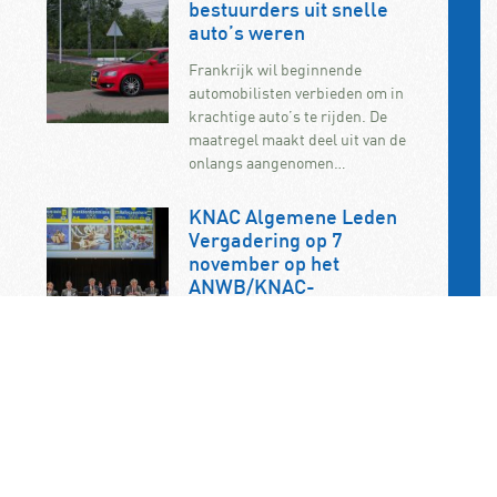
bestuurders uit snelle
auto’s weren
Frankrijk wil beginnende
automobilisten verbieden om in
krachtige auto’s te rijden. De
maatregel maakt deel uit van de
onlangs aangenomen…
KNAC Algemene Leden
Vergadering op 7
november op het
ANWB/KNAC-
hoofdkantoor in Den Haag
De jaarlijkse ALV van de KNAC vindt
dit jaar plaats op zaterdag 7
november. U bent als KNAC-lid dan
van…