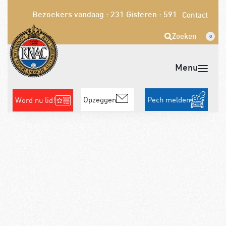
Bezoekers vandaag : 231
Gisteren : 591
Contact
Zoeken
0
Opzeggen
Pech melden
Word nu lid!