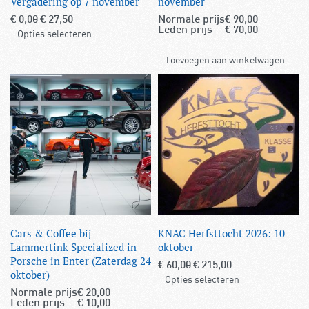
Vergadering op 7 november
november
€
0,00
€
27,50
Normale prijs
€
90,00
Leden prijs
€
70,00
Opties selecteren
Toevoegen aan winkelwagen
Cars & Coffee bij
KNAC Herfsttocht 2026: 10
Lammertink Specialized in
oktober
Porsche in Enter (Zaterdag 24
€
60,00
€
215,00
oktober)
Opties selecteren
Normale prijs
€
20,00
Leden prijs
€
10,00