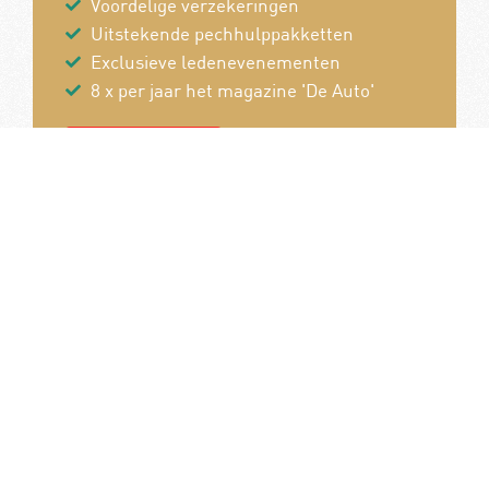
Voordelige verzekeringen
Uitstekende pechhulppakketten
Exclusieve ledenevenementen
8 x per jaar het magazine 'De Auto'
Word nu lid!
Van en voor de autoliefhebber!