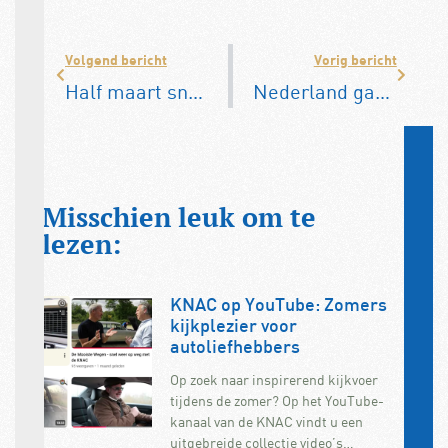
Volgend bericht
Vorig bericht
Half maart snelheid naar 100 kilometer per uur
Nederland gaat werking roetfilters controleren
Misschien leuk om te
lezen:
KNAC op YouTube: Zomers
kijkplezier voor
autoliefhebbers
Op zoek naar inspirerend kijkvoer
tijdens de zomer? Op het YouTube-
kanaal van de KNAC vindt u een
uitgebreide collectie video’s…