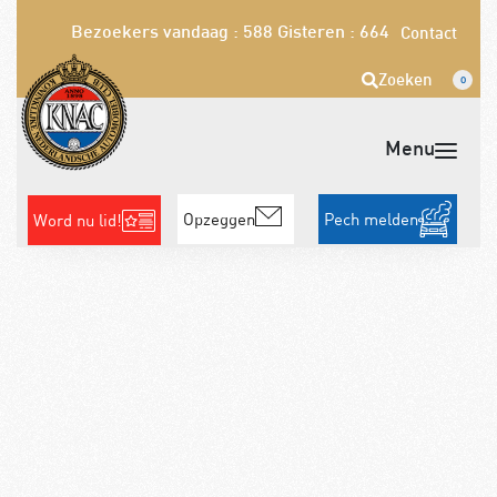
Bezoekers vandaag : 588
Gisteren : 664
Contact
Zoeken
0
Opzeggen
Pech melden
Word nu lid!