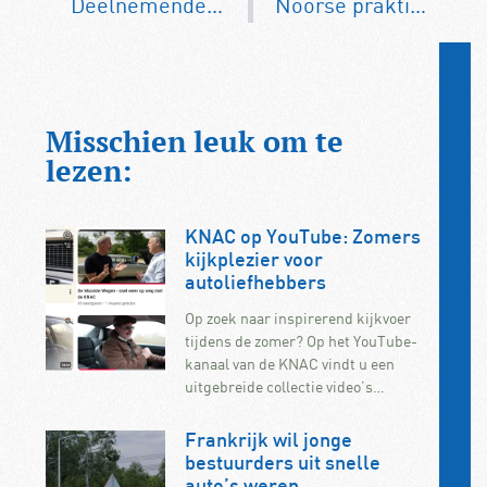
Deelnemende garages aan VKI uitgebreid
Noorse praktijktest elektrisch rijden: topmodel reikt 829 kilometer ver
Misschien leuk om te
lezen:
KNAC op YouTube: Zomers
kijkplezier voor
autoliefhebbers
Op zoek naar inspirerend kijkvoer
tijdens de zomer? Op het YouTube-
kanaal van de KNAC vindt u een
uitgebreide collectie video’s…
Frankrijk wil jonge
bestuurders uit snelle