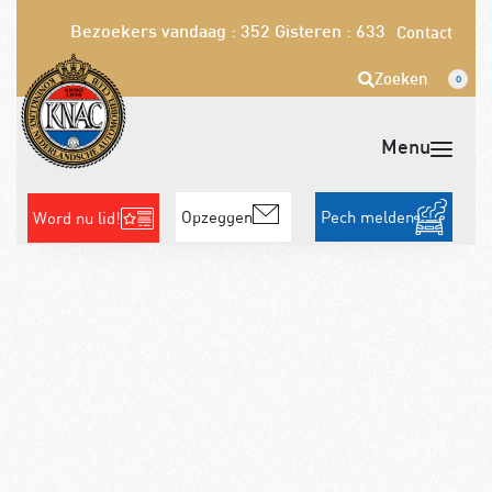
Bezoekers vandaag : 352
Gisteren : 633
Contact
Zoeken
0
Opzeggen
Pech melden
Word nu lid!