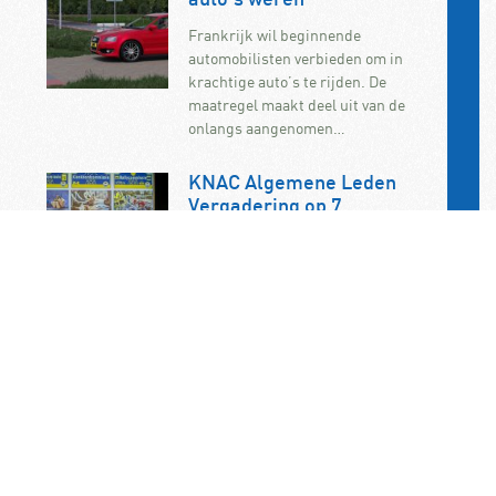
auto’s weren
Frankrijk wil beginnende
automobilisten verbieden om in
krachtige auto’s te rijden. De
maatregel maakt deel uit van de
onlangs aangenomen…
KNAC Algemene Leden
Vergadering op 7
november op het
ANWB/KNAC-
hoofdkantoor in Den Haag
De jaarlijkse ALV van de KNAC vindt
dit jaar plaats op zaterdag 7
november. U bent als KNAC-lid dan
van…