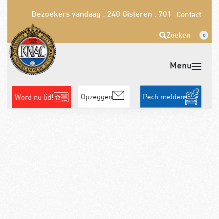
Bezoekers vandaag : 240
Gisteren : 701
Contact
Zoeken
0
Opzeggen
Pech melden
Word nu lid!