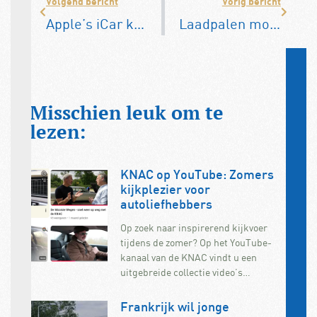
Volgend bericht
Vorig bericht
Apple’s iCar komt er niet
Laadpalen moeten uitgezet worden vanwege overbelasting stroomnet
Misschien leuk om te
lezen:
KNAC op YouTube: Zomers
kijkplezier voor
autoliefhebbers
Op zoek naar inspirerend kijkvoer
tijdens de zomer? Op het YouTube-
kanaal van de KNAC vindt u een
uitgebreide collectie video’s…
Frankrijk wil jonge