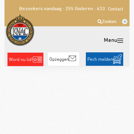
Bezoekers vandaag : 255
Gisteren : 633
Contact
Zoeken
0
Opzeggen
Pech melden
Word nu lid!