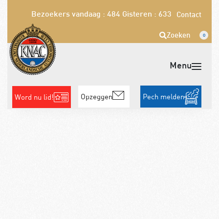
Bezoekers vandaag : 484
Gisteren : 633
Contact
Zoeken
0
Opzeggen
Pech melden
Word nu lid!