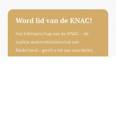
Word lid van de KNAC!
Het lidmaatschap van de KNAC – de
oudste automobilistenclub van
Nederland – geeft u tal van voordelen.
Voordelige verzekeringen
Uitstekende pechhulppakketten
Exclusieve ledenevenementen
8 x per jaar het magazine 'De Auto'
Word nu lid!