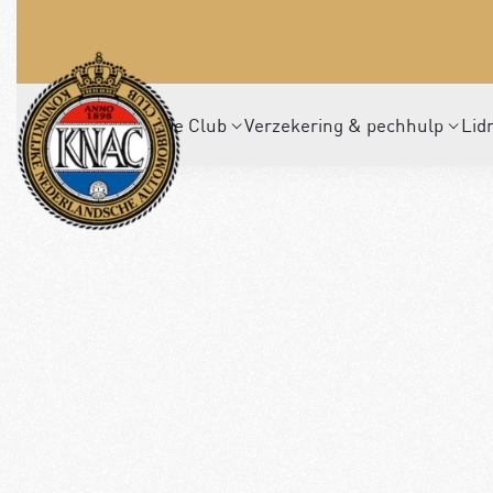
De Club
Verzekering & pechhulp
Lid