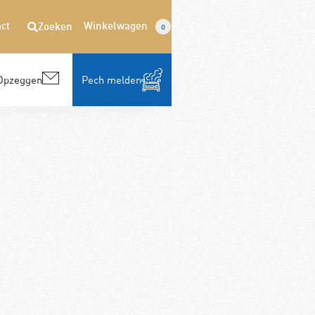
ct
Winkelwagen
Zoeken
0
Opzeggen
Pech melden