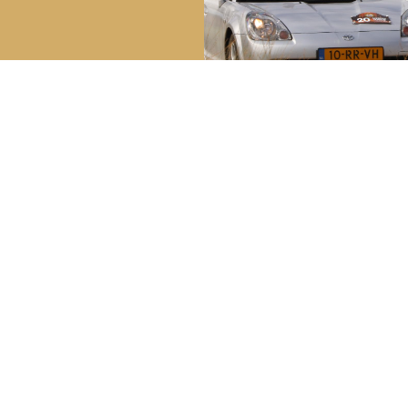
reakdown Service
Bela
Youngt
ech in Nederland:
0800 – 099 44 02
Lid wo
ch in het buitenland:
+31 (0) 70 – 314 51 19