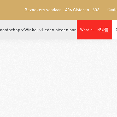
Conta
Bezoekers vandaag : 406
Gisteren : 633
maatschap
Winkel
Leden bieden aan
Word nu lid!