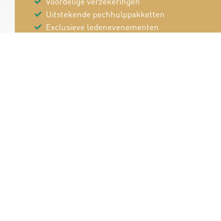
Voordelige verzekeringen
Uitstekende pechhulppakketten
Exclusieve ledenevenementen
8 x per jaar het magazine 'De Auto'
Word nu lid!
Van en voor de
B
autoliefhebber!
P
Pe