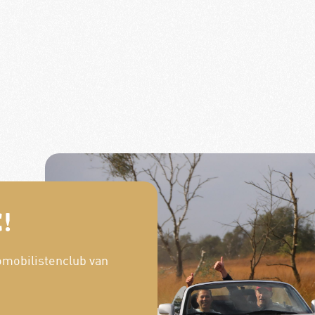
!
omobilistenclub van