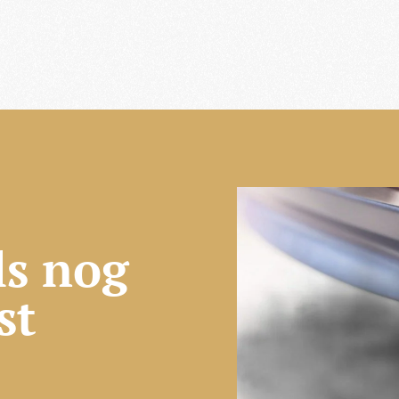
ls nog
st