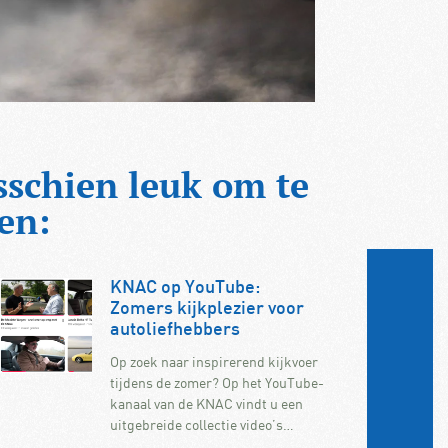
sschien leuk om te
en:
KNAC op YouTube:
Zomers kijkplezier voor
autoliefhebbers
Op zoek naar inspirerend kijkvoer
tijdens de zomer? Op het YouTube-
kanaal van de KNAC vindt u een
uitgebreide collectie video’s…