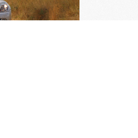
ngrijkste pagina's
imer verzekering
Oldtimer verzekering
rden van de KNAC
Pech melden