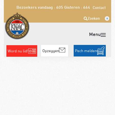
Bezoekers vandaag : 605
Gisteren : 664
Contact
Zoeken
0
Opzeggen
Pech melden
Word nu lid!