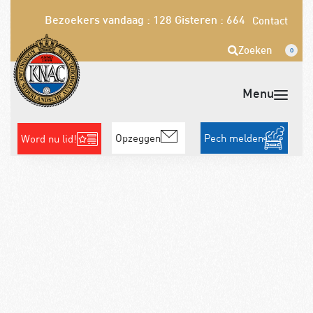
Bezoekers vandaag : 128
Gisteren : 664
Contact
Zoeken
0
Opzeggen
Pech melden
Word nu lid!