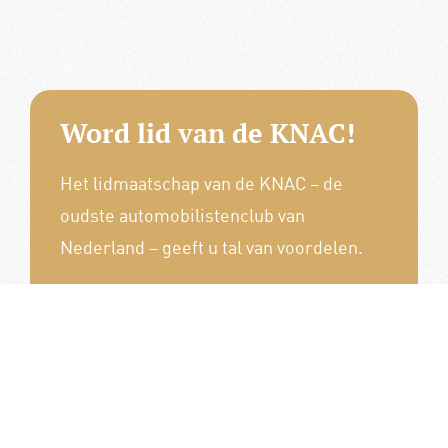
Word lid van de KNAC!
Het lidmaatschap van de KNAC – de
oudste automobilistenclub van
Nederland – geeft u tal van voordelen.
Voordelige verzekeringen
Uitstekende pechhulppakketten
Exclusieve ledenevenementen
8 x per jaar het magazine 'De Auto'
Word nu lid!