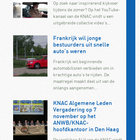
Op zoek naar inspirerend kijkvoer
tijdens de zomer? Op het YouTube-
kanaal van de KNAC vindt u een
uitgebreide collectie video’s…
Frankrijk wil jonge
bestuurders uit snelle
auto’s weren
Frankrijk wil beginnende
automobilisten verbieden om in
krachtige auto’s te rijden. De
maatregel maakt deel uit van de
onlangs aangenomen…
KNAC Algemene Leden
Vergadering op 7
november op het
ANWB/KNAC-
hoofdkantoor in Den Haag
De jaarlijkse ALV van de KNAC vindt