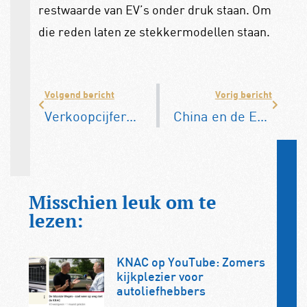
restwaarde van EV’s onder druk staan. Om
die reden laten ze stekkermodellen staan.
Volgend bericht
Vorig bericht
Verkoopcijfers juni: 1 op de 4 auto’s is conventioneel aangedreven
China en de EU in gesprek over naderende invoerheffingen op Chinese EV’s
Misschien leuk om te
lezen:
KNAC op YouTube: Zomers
kijkplezier voor
autoliefhebbers