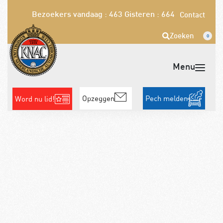
Bezoekers vandaag : 463
Gisteren : 664
Contact
Zoeken
0
Opzeggen
Pech melden
Word nu lid!