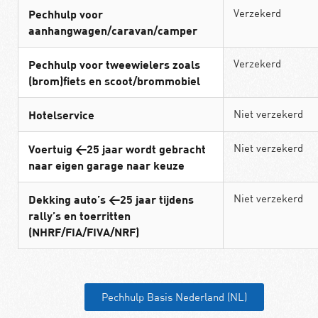
Verzekerd
Pechhulp voor
aanhangwagen/caravan/camper
Verzekerd
Pechhulp voor tweewielers zoals
(brom)fiets en scoot/brommobiel
Niet verzekerd
Hotelservice
Niet verzekerd
Voertuig <25 jaar wordt gebracht
naar eigen garage naar keuze
Niet verzekerd
Dekking auto’s <25 jaar tijdens
rally’s en toerritten
(NHRF/FIA/FIVA/NRF)
Pechhulp Basis Nederland (NL)