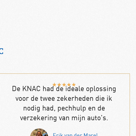
C
★
★
★
★
★
De KNAC had de ideale oplossing
voor de twee zekerheden die ik
nodig had, pechhulp en de
verzekering van mijn auto's.
Erik van der Marel