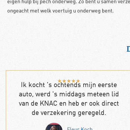
eigen hulp bij pech onderweg. Zo bent u samen verze
ongeacht met welk voertuig u onderweg bent.
★
★
★
★
★
Ik kocht 's ochtends mijn eerste
auto, werd 's middags meteen lid
van de KNAC en heb er ook direct
de verzekering geregeld.
Fleur Koch