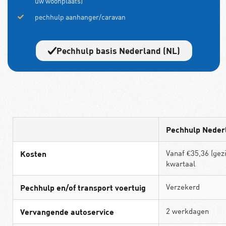
uw woonplaats)
pechhulp aanhanger/caravan
Pechhulp basis Nederland (NL)
Pechhulp Nederl
Vanaf €35,36 (gezi
Kosten
kwartaal
Verzekerd
Pechhulp en/of transport voertuig
2 werkdagen
Vervangende autoservice