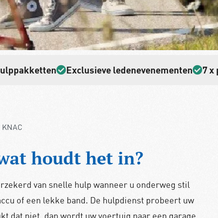
hulppakketten
Exclusieve ledenevenementen
7 x
e KNAC
wat houdt het in?
rzekerd van snelle hulp wanneer u onderweg stil
accu of een lekke band. De hulpdienst probeert uw
ukt dat niet, dan wordt uw voertuig naar een garage