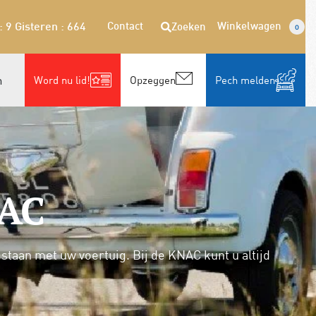
Contact
Winkelwagen
Zoeken
: 9
Gisteren : 664
0
n
Word nu lid!
Opzeggen
Pech melden
NAC
taan met uw voertuig. Bij de KNAC kunt u altijd