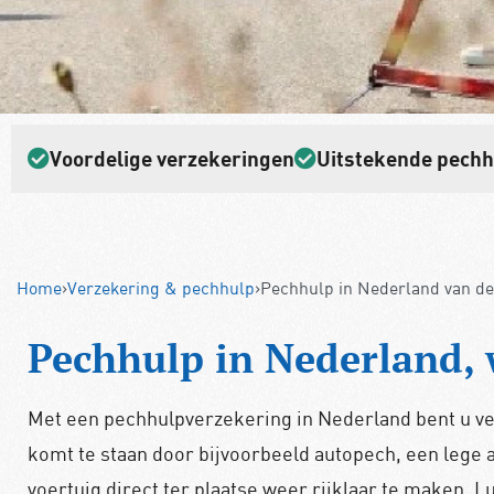
Voordelige verzekeringen
Uitstekende pech
Home
›
Verzekering & pechhulp
›
Pechhulp in Nederland van d
Pechhulp in Nederland, 
Met een pechhulpverzekering in Nederland bent u ve
komt te staan door bijvoorbeeld autopech, een lege 
voertuig direct ter plaatse weer rijklaar te maken. L