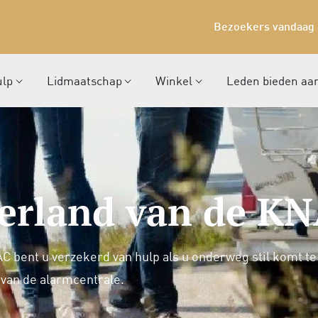
Bezoekers vandaag 
ulp
Lidmaatschap
Winkel
Leden bieden aa
erland van de K
bent u verzekerd van hulp als u onderweg stil komt te s
van de alarmcentrale.