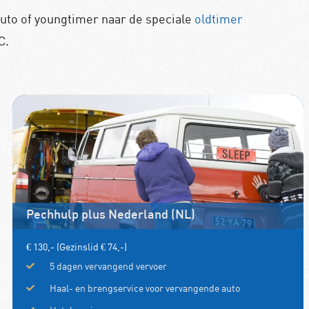
auto of youngtimer naar de speciale
oldtimer
C.
Pechhulp plus Nederland (NL)
€ 130,- (Gezinslid € 74,-)
5 dagen vervangend vervoer
Haal- en brengservice voor vervangende auto