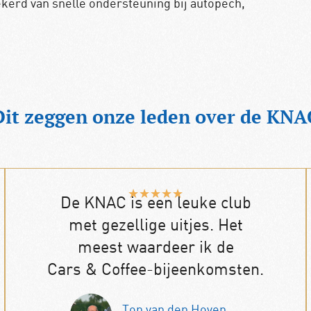
kerd van snelle ondersteuning bij autopech,
Dit zeggen onze leden over de KNA
★
★
★
★
★
De KNAC is een leuke club
met gezellige uitjes. Het
meest waardeer ik de
Cars & Coffee-bijeenkomsten.
Ton van den Hoven