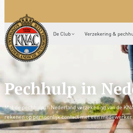
De Club
Verzekering & pechh
Pechhulp in Ned
Met de pechhulp in Nederland verzekering van de KNAC 
rekenen op persoonlijk contact met een medewerker 