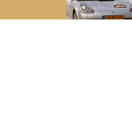
reakdown Service
Bela
Youngt
ech in Nederland:
0800 – 099 44 02
Lid wo
ch in het buitenland:
+31 (0) 70 – 314 51 19