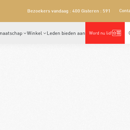
Conta
Bezoekers vandaag : 400
Gisteren : 591
maatschap
Winkel
Leden bieden aan
Word nu lid!