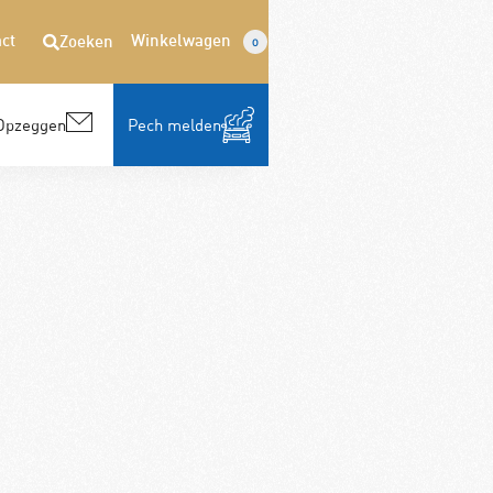
ct
Winkelwagen
Zoeken
0
Opzeggen
Pech melden