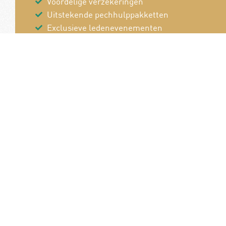
Voordelige verzekeringen
Uitstekende pechhulppakketten
Exclusieve ledenevenementen
8 x per jaar het magazine 'De Auto'
Word nu lid!
Van en voor de
B
autoliefhebber!
P
Pe