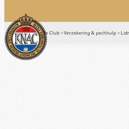
De Club
Verzekering & pechhulp
Lid