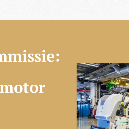
mmissie:
smotor