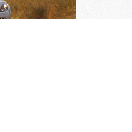
ngrijkste pagina's
imer verzekering
Oldtimer verzekering
rden van de KNAC
Pech melden