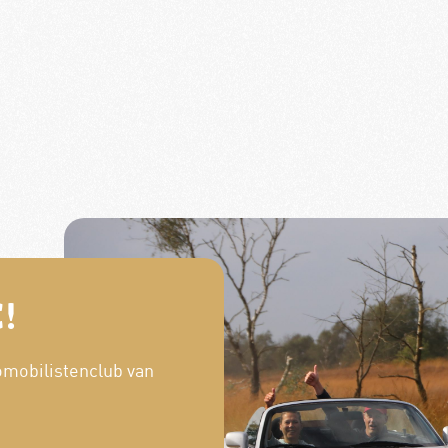
!
omobilistenclub van