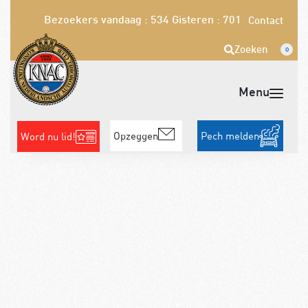
Bezoekers vandaag : 534
Gisteren : 701
Contact
Zoeken
0
Opzeggen
Pech melden
Word nu lid!