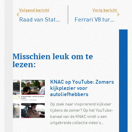
Volgend bericht
Vorig bericht
Raad van State: Rotterdam mag toch benzineauto’s weren
Ferrari V8 turbomotor ‘motor van het jaar’
Misschien leuk om te
lezen:
KNAC op YouTube: Zomers
kijkplezier voor
autoliefhebbers
Op zoek naar inspirerend kijkvoer
tijdens de zomer? Op het YouTube-
kanaal van de KNAC vindt u een
uitgebreide collectie video’s…