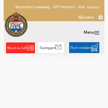
Bezoekers vandaag : 307
Gisteren : 664
Contact
Zoeken
0
Opzeggen
Pech melden
Word nu lid!