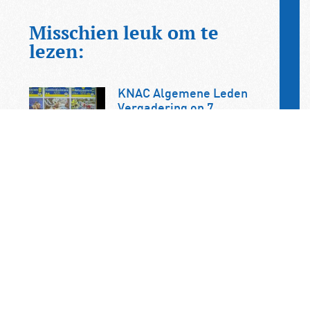
Misschien leuk om te
lezen:
KNAC Algemene Leden
Vergadering op 7
november op het
ANWB/KNAC-
hoofdkantoor in Den Haag
De jaarlijkse ALV van de KNAC vindt
dit jaar plaats op zaterdag 7
november. U bent als KNAC-lid dan
van…
Minder autoregistraties in
juli, elektrische auto wint
verder terrein
In juli zijn in Nederland 28.066