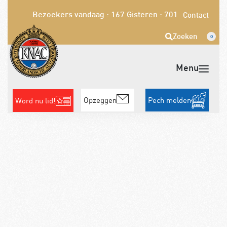
Bezoekers vandaag : 167
Gisteren : 701
Contact
Zoeken
0
Opzeggen
Pech melden
Word nu lid!