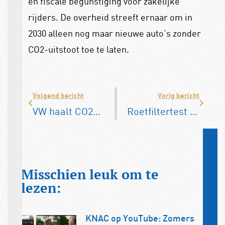
en fiscale begunstiging voor zakelijke
rijders. De overheid streeft ernaar om in
2030 alleen nog maar nieuwe auto’s zonder
CO2-uitstoot toe te laten.
Volgend bericht
Vorig bericht
VW haalt CO2-limiet waarschijnlijk niet
Roetfiltertest voor diesels bij APK gaat niet door
Misschien leuk om te
lezen:
KNAC op YouTube: Zomers