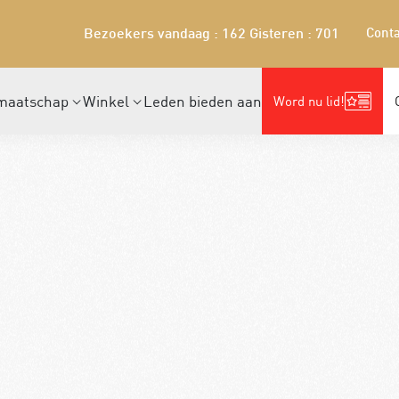
Conta
Bezoekers vandaag : 162
Gisteren : 701
maatschap
Winkel
Leden bieden aan
Word nu lid!