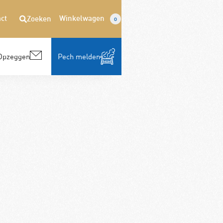
ct
Winkelwagen
Zoeken
0
Opzeggen
Pech melden