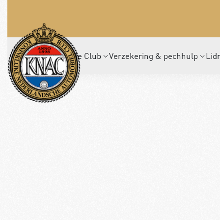
De Club
Verzekering & pechhulp
Lid