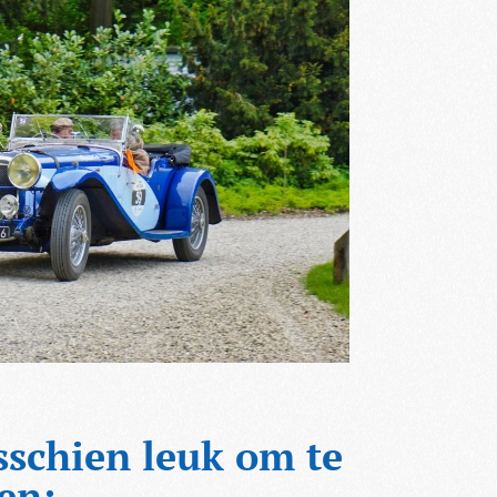
sschien leuk om te
en: