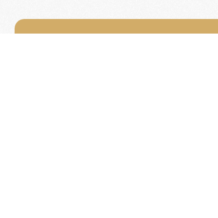
Word lid van de KNAC
Het lidmaatschap van de KNAC – de oudste aut
Nederland – geeft u tal van voordelen.
Voordelige verzekeringen
Uitstekende pechhulppakketten
Exclusieve ledenevenementen
8 x per jaar het magazine 'De Auto'
Word nu lid!