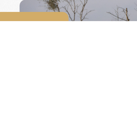
!
omobilistenclub van