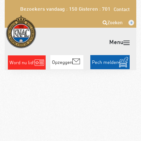
Bezoekers vandaag : 150
Gisteren : 701
Contact
Zoeken
0
Opzeggen
Pech melden
Word nu lid!