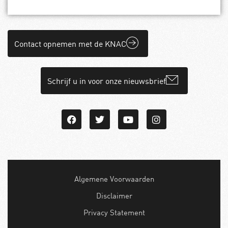
Contact opnemen met de KNAC
Schrijf u in voor onze nieuwsbrief
Algemene Voorwaarden
Disclaimer
Privacy Statement