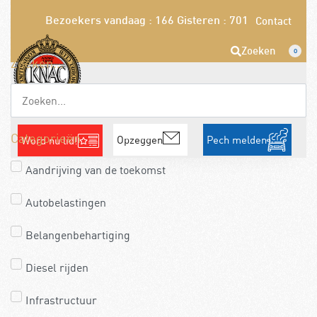
Bezoekers vandaag : 166
Gisteren : 701
Contact
Zoeken
0
Zoeken...
Categorieën
Opzeggen
Pech melden
Word nu lid!
Aandrijving van de toekomst
Autobelastingen
Belangenbehartiging
Diesel rijden
Infrastructuur