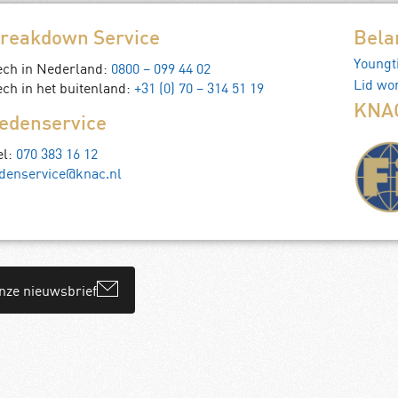
reakdown Service
Bela
Youngt
ech in Nederland:
0800 – 099 44 02
Lid wo
ch in het buitenland:
+31 (0) 70 – 314 51 19
KNAC
edenservice
el:
070 383 16 12
denservice@knac.nl
onze nieuwsbrief