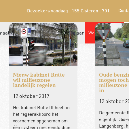
Conta
Bezoekers vandaag : 155
Gisteren : 701
maatschap
Winkel
Leden bieden aan
Word nu lid!
Nieuw kabinet Rutte
Oude benzi
wil milieuzone
mogen toch
landelijk regelen
milieuzone
in
12 oktober 2017
12 oktober 2
Het kabinet Rutte III heeft in
De gemeente R
het regeerakkoord het
eigenlijk D66
voornemen opgenomen om
Langenberg, h
één systeem met eenduidige