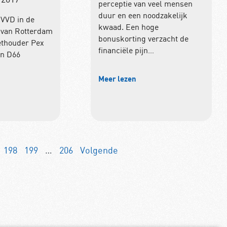
perceptie van veel mensen
duur en een noodzakelijk
 VVD in de
kwaad. Een hoge
van Rotterdam
bonuskorting verzacht de
ethouder Pex
financiële pijn…
n D66
Meer lezen
198
199
…
206
Volgende