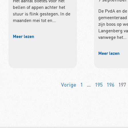
Het aantal boetes voor het
bellen of appen achter het
De PvdA en de
stuur is flink gestegen. In de
gemeenteraad 
maanden mei tot en…
zijn boos op w
Langenberg va
Meer lezen
vanwege het…
Meer lezen
Vorige
1
…
195
196
197