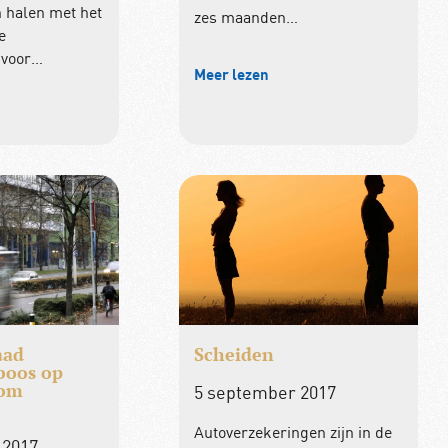
 halen met het
zes maanden…
e
(voor…
Meer lezen
aad
Scheiden
boos op
 om
5 september 2017
Autoverzekeringen zijn in de
 2017