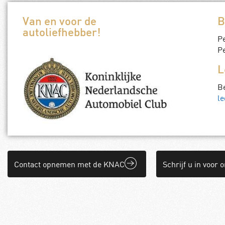
Van en voor de
B
autoliefhebber!
P
Pe
L
B
le
Contact opnemen met de KNAC
Schrijf u in voor 