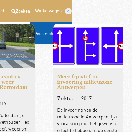
ct
Winkelwagen
Zoeken
0
Opzeggen
Pech melden
neauto’s
Meer fijnstof na
 weer
invoering milieuzone
 Rotterdam
Antwerpen
7 oktober 2017
017
De invoering van de
otterdam, of
milieuzone in Antwerpen lijkt
-wethouder Pex
vooralsnog niet het gewenste
eeft wederom
effect te hebben. In de eerste