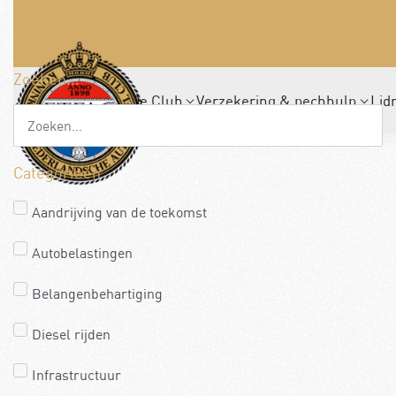
Zoeken...
De Club
Verzekering & pechhulp
Lid
Categorieën
Aandrijving van de toekomst
Autobelastingen
Belangenbehartiging
Diesel rijden
Infrastructuur