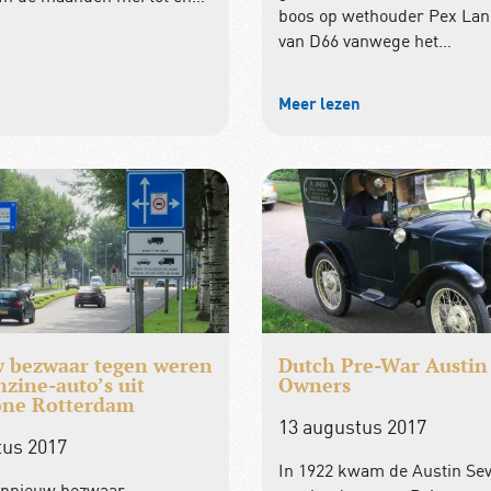
boos op wethouder Pex La
van D66 vanwege het…
n
Meer lezen
 bezwaar tegen weren
Dutch Pre-War Austin
zine-auto’s uit
Owners
one Rotterdam
13 augustus 2017
tus 2017
In 1922 kwam de Austin Se
opnieuw bezwaar