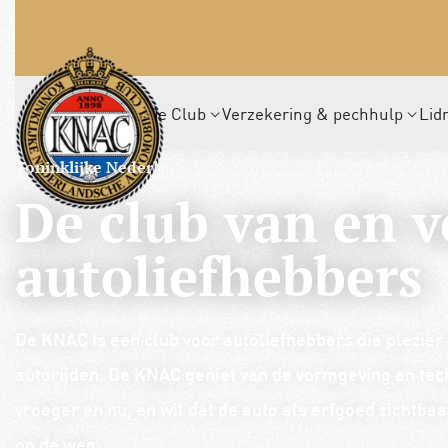
De Club
Verzekering & pechhulp
Lid
Koninklijke Nederlandsche Automobiel Club
De club van en v
autoliefhebbers
De KNAC is een club voor autoliefhebbers die plezier
autorijden. De KNAC geniet van de vormgeving en tec
vroeger en nu, en wil dat de auto als erfgoed zichtbaar 
op de weg.