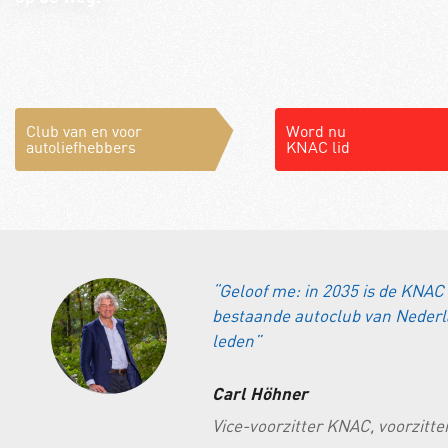
Club van en voor
Word nu
autoliefhebbers
KNAC lid
“Geloof me: in 2035 is de KNAC 
bestaande autoclub van Nederl
leden”
Carl Höhner
Vice-voorzitter KNAC, voorzitt