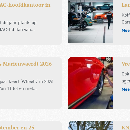
C-hoofdkantoor in
Lam
Kof
Cars
 dit jaar plaats op
AC-lid dan van...
Mee
s Mariënwaerdt 2026
Vre
Ook
agen
jaar keert ‘Wheels’ in 2026
n 11 tot en met...
Mee
eptember en 25
KNA