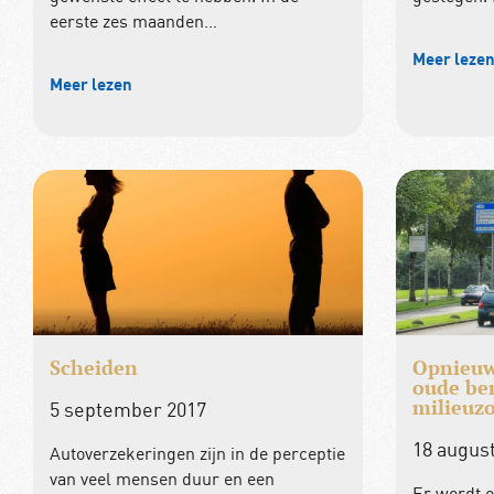
eerste zes maanden…
Meer leze
Meer lezen
Scheiden
Opnieuw
oude ben
milieuz
5 september 2017
18 augus
Autoverzekeringen zijn in de perceptie
van veel mensen duur en een
Er wordt 