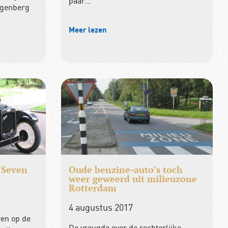
paar…
ngenberg
Meer lezen
 Seven
Oude benzine-auto’s toch
weer geweerd uit milieuzone
Rotterdam
4 augustus 2017
ven op de
De vreugde over de rechterlijke