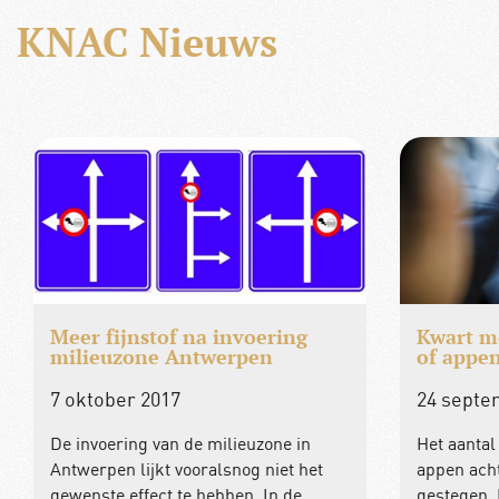
KNAC Nieuws
Meer fijnstof na invoering
Kwart me
milieuzone Antwerpen
of appe
7 oktober 2017
24 septe
De invoering van de milieuzone in
Het aantal
Antwerpen lijkt vooralsnog niet het
appen acht
gewenste effect te hebben. In de
gestegen.