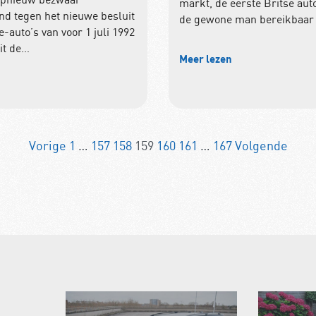
markt, de eerste Britse auto
d tegen het nieuwe besluit
de gewone man bereikbaar
-auto’s van voor 1 juli 1992
it de…
Meer lezen
n
Vorige
1
…
157
158
159
160
161
…
167
Volgende