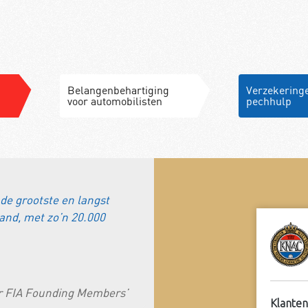
Belangenbehartiging
Verzekering
voor automobilisten
pechhulp
de grootste en langst
De KNA
and, met zo’n 20.000
opgeri
van de
Henk 
er FIA Founding Members’
Uit ee
Klanten