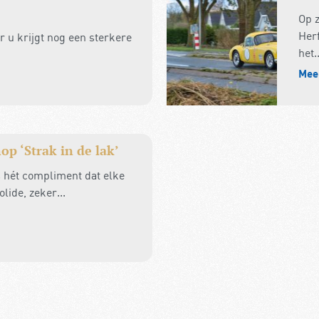
Op 
Herf
ar u krijgt nog een sterkere
het..
Mee
 ‘Strak in de lak’
 is hét compliment dat elke
lide, zeker...