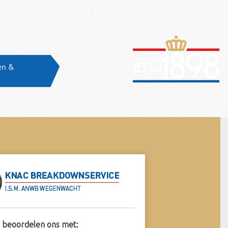
en &
C zal blijven waarmaken waarvoor de club werd
cht en wordt de belangrijkste belangenbehartiger
 automobilist, niet alleen van klassieke auto’s”
Visscher
n gezin met 11 kinderen trad Henk in de
 beoordelen ons met: