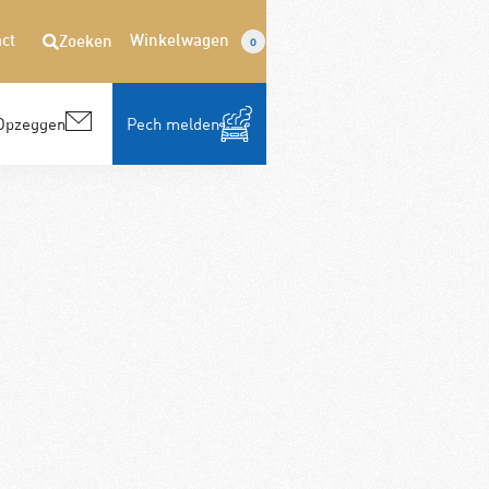
ct
Winkelwagen
Zoeken
0
Opzeggen
Pech melden