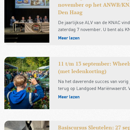
november op het ANWB/KNA
Den Haag
De jaarlijkse ALV van de KNAC vindt
zaterdag 7 november. U bent als KN
Meer lezen
11 t/m 13 september: Wheel
(met ledenkorting)
Na het daverende succes van vorig 
terug op Landgoed Mariënwaerdt. Va
Meer lezen
Basiscursus Sleutelen: 27 s