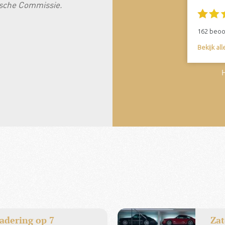
rische Commissie.
voetsp
verkoc
162
beoo
Peugeo
Bekijk al
Vissch
KNAC-l
dering op 7
Zat