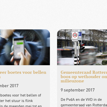
er boetes voor bellen
Gemeenteraad Rotte
n
boos op wethouder o
milieuzone
mber 2017
9 september 2017
 boetes voor het bellen of
De PvdA en de VVD in de
er het stuur is flink
gemeenteraad van Rotterda
 In de maanden mei tot en…