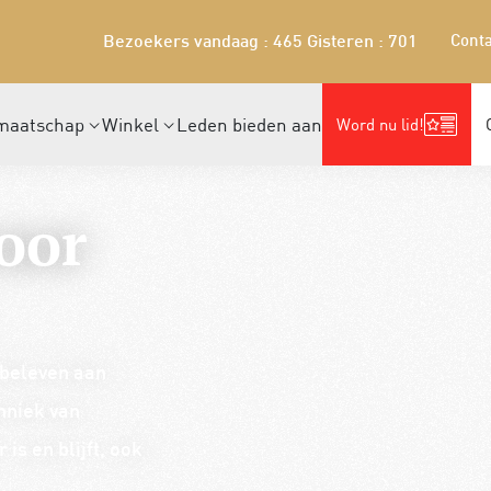
Conta
Bezoekers vandaag : 465
Gisteren : 701
maatschap
Winkel
Leden bieden aan
Word nu lid!
oor
 beleven aan
hniek van
is en blijft, ook