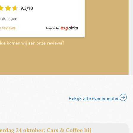
oren van zijn vader die Simca dealer was. In 2021
9.3
/
10
ht hij zijn 8 dealervestigingen (voornamelijk
rdelingen
t en Citroën) en opende een jaar later het
le reviews
er Classique automuseum in Buren.
id sinds 2021
Hoe komen wij aan onze reviews?
Bekijk alle evenementen
erdag 24 oktober: Cars & Coffee bij